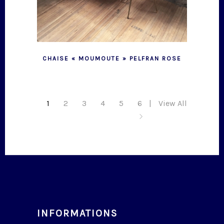
CHAISE « MOUMOUTE » PELFRAN ROSE
1
2
3
4
5
6
View All
INFORMATIONS