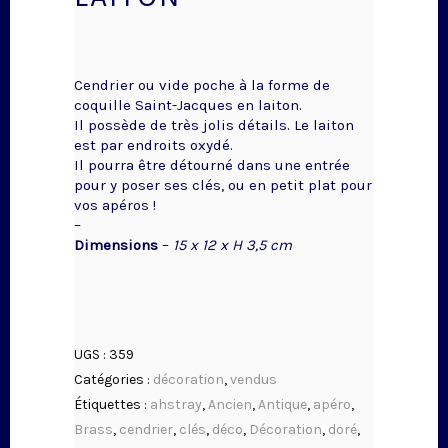
Cendrier ou vide poche à la forme de
coquille Saint-Jacques en laiton.
Il possède de très jolis détails. Le laiton
est par endroits oxydé.
Il pourra être détourné dans une entrée
pour y poser ses clés, ou en petit plat pour
vos apéros !
–
Dimensions
–
15 x 12 x H 3,5 cm
UGS :
359
Catégories :
décoration
,
vendus
Étiquettes :
ahstray
,
Ancien
,
Antique
,
apéro
,
Brass
,
cendrier
,
clés
,
déco
,
Décoration
,
doré
,