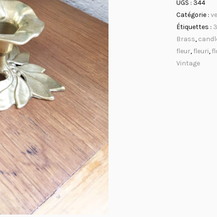
UGS :
344
Catégorie :
v
Étiquettes :
3
Brass
,
candl
fleur
,
fleuri
,
f
Vintage