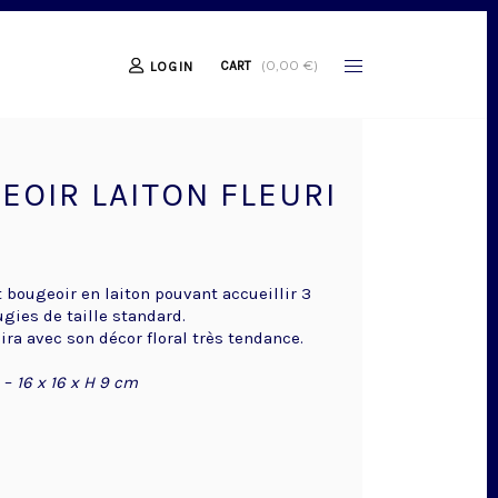
(
0,00
€
)
CART
LOGIN
EOIR LAITON FLEURI
 bougeoir en laiton pouvant accueillir 3
gies de taille standard.
ira avec son décor floral très tendance.
s
–
16 x 16 x H 9 cm