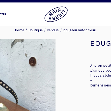
CTER
Home
/
Boutique
/
vendus
/
bougeoir laiton fleuri
BOUG
Ancien petit
grandes bou
Il vous sédu
–
Dimension