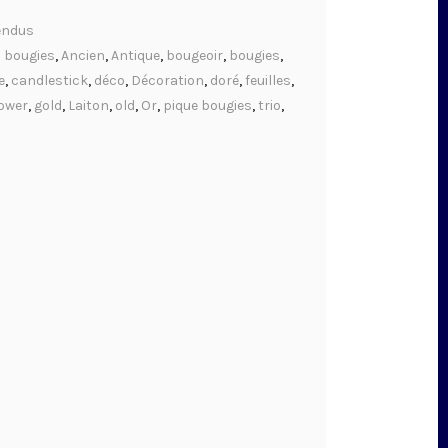
endus
 bougies
,
Ancien
,
Antique
,
bougeoir
,
bougies
,
e
,
candlestick
,
déco
,
Décoration
,
doré
,
feuilles
,
lower
,
gold
,
Laiton
,
old
,
Or
,
pique bougies
,
trio
,