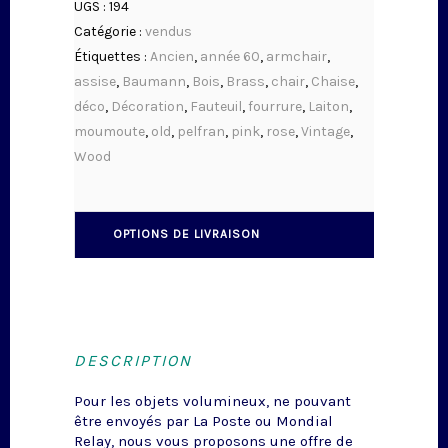
UGS :
194
Catégorie :
vendus
Étiquettes :
Ancien
,
année 60
,
armchair
,
assise
,
Baumann
,
Bois
,
Brass
,
chair
,
Chaise
,
déco
,
Décoration
,
Fauteuil
,
fourrure
,
Laiton
,
moumoute
,
old
,
pelfran
,
pink
,
rose
,
Vintage
,
Wood
OPTIONS DE LIVRAISON
DESCRIPTION
Pour les objets volumineux, ne pouvant
être envoyés par La Poste ou Mondial
Relay, nous vous proposons une offre de