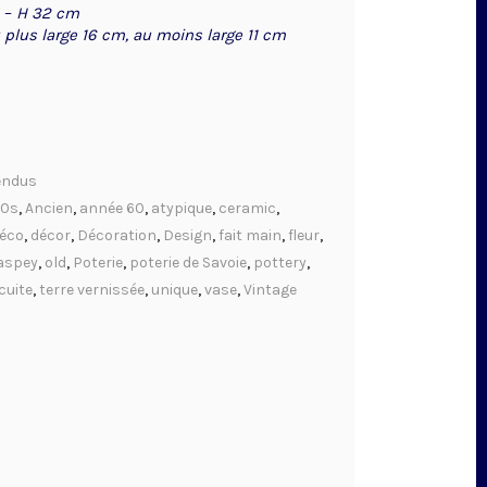
–
H 32 cm
plus large 16 cm, au moins large 11 cm
endus
60s
,
Ancien
,
année 60
,
atypique
,
ceramic
,
éco
,
décor
,
Décoration
,
Design
,
fait main
,
fleur
,
aspey
,
old
,
Poterie
,
poterie de Savoie
,
pottery
,
cuite
,
terre vernissée
,
unique
,
vase
,
Vintage