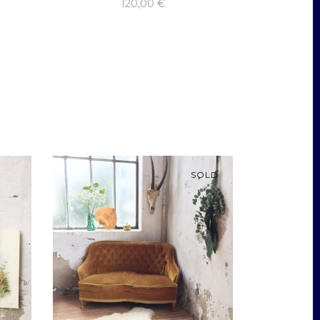
120,00
€
SOLD