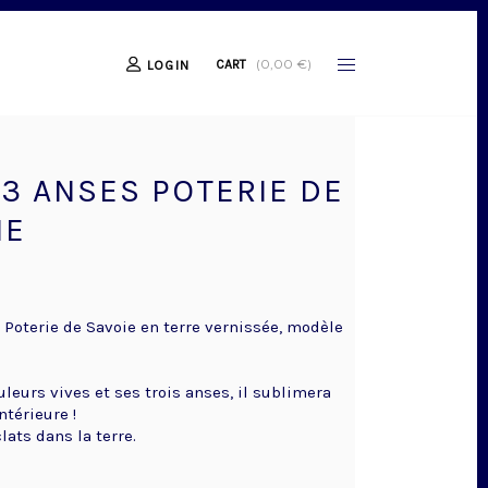
(
0,00
€
)
CART
LOGIN
 3 ANSES POTERIE DE
IE
 Poterie de Savoie en terre vernissée, modèle
leurs vives et ses trois anses, il sublimera
ntérieure !
ats dans la terre.