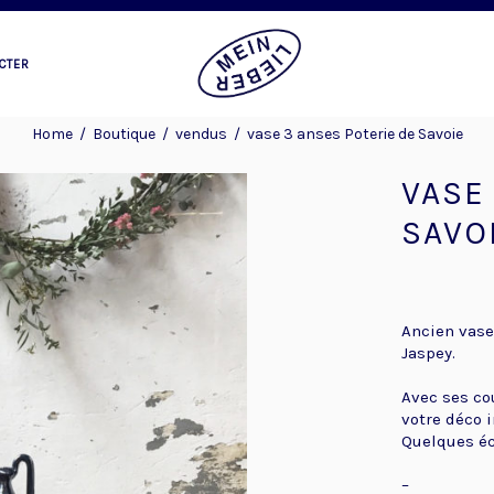
CTER
Home
/
Boutique
/
vendus
/
vase 3 anses Poterie de Savoie
VASE
SAVO
Ancien vase
Jaspey.
Avec ses cou
votre déco i
Quelques écl
–