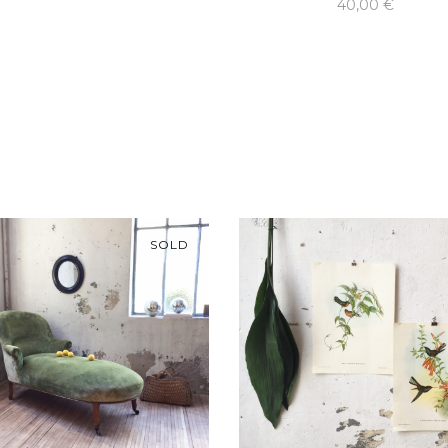
40,00
€
SOLD