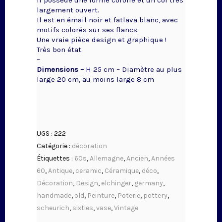
Il possède une forme corolle et un col très
largement ouvert.
Il est en émail noir et fatlava blanc, avec
motifs colorés sur ses flancs.
Une vraie pièce design et graphique !
Très bon état.
–
Dimensions –
H 25 cm – Diamètre au plus
large 20 cm, au moins large 8 cm
UGS :
222
Catégorie :
décoration
Étiquettes :
60s
,
Allemagne
,
Ancien
,
Années
60
,
Antique
,
ceramic
,
Céramique
,
déco
,
Décoration
,
Design
,
elchinger
,
germany
,
handmade
,
old
,
Peinture
,
Poterie
,
pottery
,
scheurich
,
sixties
,
vase
,
Vintage