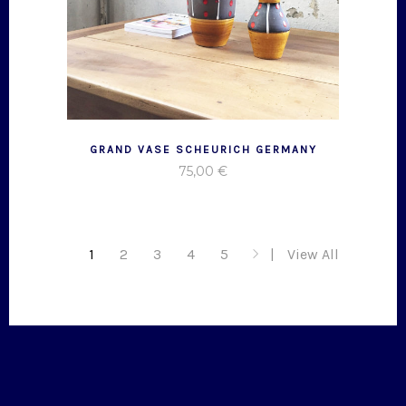
GRAND VASE SCHEURICH GERMANY
75,00
€
1
2
3
4
5
View All