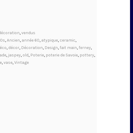
décoration
,
vendus
60s
,
Ancien
,
année 60
,
atypique
,
ceramic
,
éco
,
décor
,
Décoration
,
Design
,
fait main
,
ferney
,
ade
,
jaspey
,
old
,
Poterie
,
poterie de Savoie
,
pottery
,
e
,
vase
,
Vintage