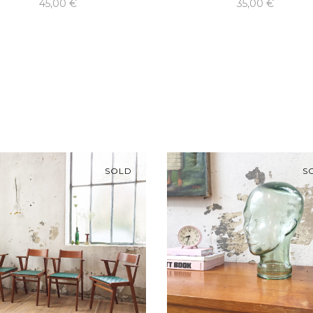
45,00
€
35,00
€
SOLD
S