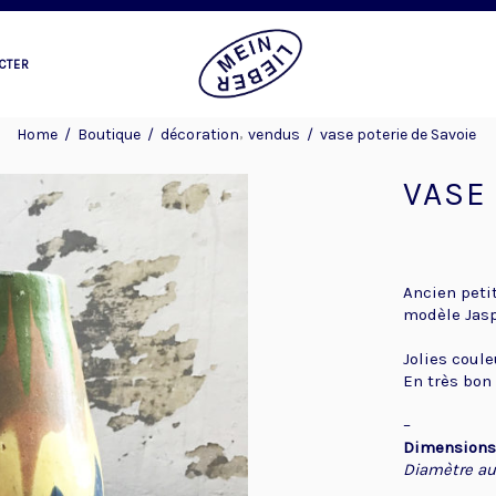
CTER
,
Home
/
Boutique
/
décoration
vendus
/
vase poterie de Savoie
VASE
Ancien petit
modèle Jasp
Jolies coule
En très bon 
–
Dimensions
Diamètre au