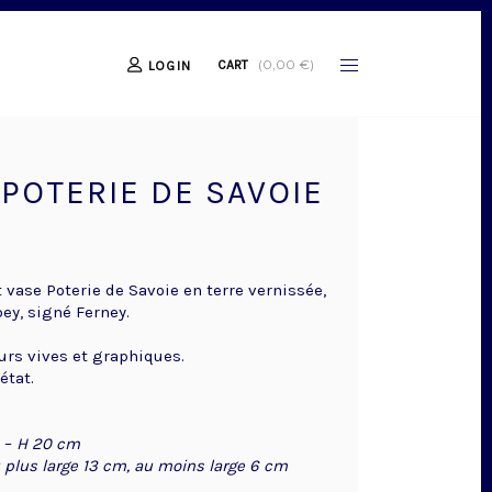
(
0,00
€
)
CART
LOGIN
 POTERIE DE SAVOIE
 vase Poterie de Savoie en terre vernissée,
ey, signé Ferney.
urs vives et graphiques.
état.
–
H 20 cm
 plus large 13 cm, au moins large 6 cm