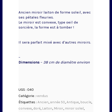
Ancien miroir laiton de forme soleil, avec
ses pétales fleuries.
Le miroir est convexe, type oeil de
sorcière, la forme est à tomber !
Il sera parfait mixé avec d'autres miroirs.
–
Dimensions
–
38 cm de diamètre environ
UGS :
040
Catégorie :
vendus
Étiquettes :
Ancien
,
année 50
,
Antique
,
boucle
,
convexe
,
doré
,
Laiton
,
Miroir
,
miroir soleil
,