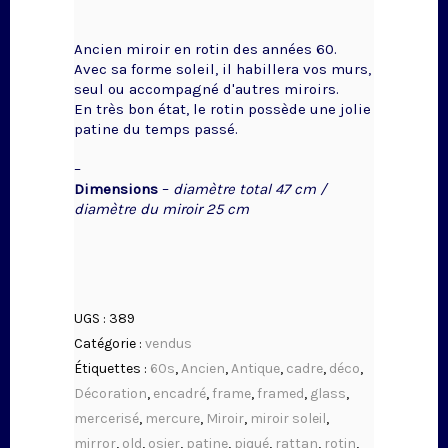
Ancien miroir en rotin des années 60.
Avec sa forme soleil, il habillera vos murs,
seul ou accompagné d'autres miroirs.
En très bon état, le rotin possède une jolie
patine du temps passé.
–
Dimensions
–
diamètre total 47 cm /
diamètre du miroir 25 cm
UGS :
389
Catégorie :
vendus
Étiquettes :
60s
,
Ancien
,
Antique
,
cadre
,
déco
,
Décoration
,
encadré
,
frame
,
framed
,
glass
,
mercerisé
,
mercure
,
Miroir
,
miroir soleil
,
mirror
,
old
,
osier
,
patine
,
piqué
,
rattan
,
rotin
,