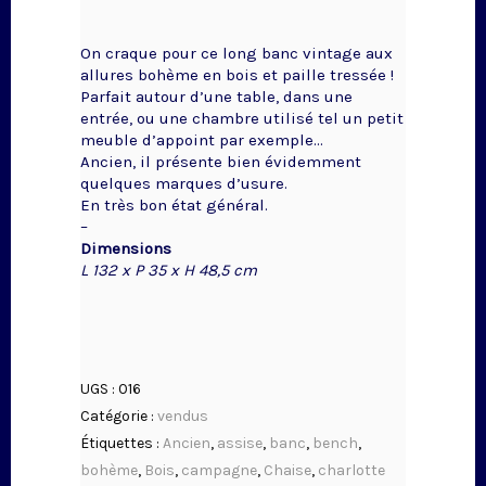
On craque pour ce long banc vintage aux
allures bohème en bois et paille tressée !
Parfait autour d’une table, dans une
entrée, ou une chambre utilisé tel un petit
meuble d’appoint par exemple…
Ancien, il présente bien évidemment
quelques marques d’usure.
En très bon état général.
–
Dimensions
L 132 x P 35 x H 48,5 cm
UGS :
016
Catégorie :
vendus
Étiquettes :
Ancien
,
assise
,
banc
,
bench
,
bohème
,
Bois
,
campagne
,
Chaise
,
charlotte