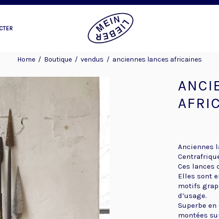
CTER
Home
/
Boutique
/
vendus
/
anciennes lances africaines
ANCI
AFRI
Anciennes l
Centrafrique
Ces lances 
Elles sont 
motifs grap
d’usage.
Superbe en 
montées sur