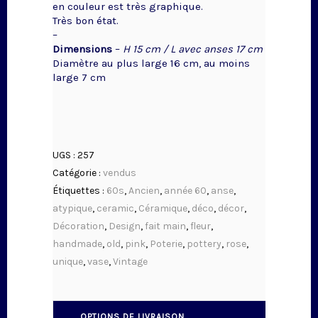
en couleur est très graphique.
Très bon état.
–
Dimensions
–
H 15 cm / L avec anses 17 cm
Diamètre au plus large 16 cm, au moins
large 7 cm
UGS :
257
Catégorie :
vendus
Étiquettes :
60s
,
Ancien
,
année 60
,
anse
,
atypique
,
ceramic
,
Céramique
,
déco
,
décor
,
Décoration
,
Design
,
fait main
,
fleur
,
handmade
,
old
,
pink
,
Poterie
,
pottery
,
rose
,
unique
,
vase
,
Vintage
OPTIONS DE LIVRAISON