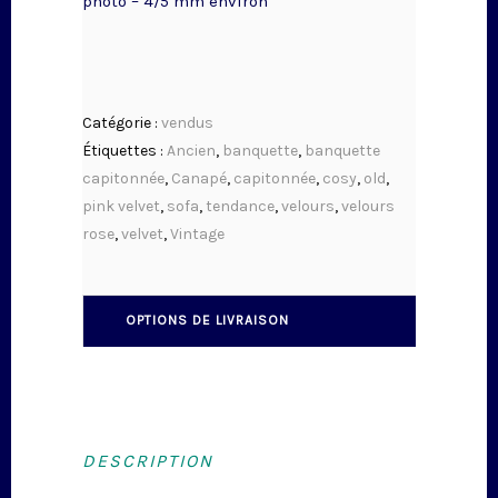
photo – 4/5 mm environ
Catégorie :
vendus
Étiquettes :
Ancien
,
banquette
,
banquette
capitonnée
,
Canapé
,
capitonnée
,
cosy
,
old
,
pink velvet
,
sofa
,
tendance
,
velours
,
velours
rose
,
velvet
,
Vintage
OPTIONS DE LIVRAISON
DESCRIPTION