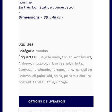
homme.
En très bon état de conservation.
–
Dimensions
–
38 x 46 cm
UGS :
263
Catégorie :
vendus
Étiquettes :
60s
,
à la main
,
Ancien
,
Années 60
,
Antique
,
antiquity
,
art
,
artisanal
,
artiste
,
Canvas
,
handmade
,
homme
,
huile
,
men
,
oil on
Canvas
,
oil paint
,
old
,
paint
,
peintre
,
Peinture
,
portrait
,
tableau
,
toile
,
Vintage
OPTIONS DE LIVRAISON