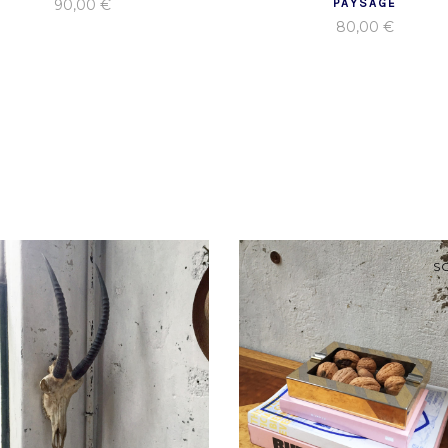
90,00
€
PAYSAGE
80,00
€
S