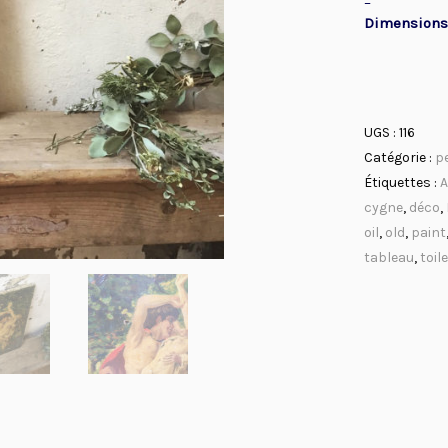
–
Dimensions
UGS :
116
Catégorie :
p
Étiquettes :
A
cygne
,
déco
,
oil
,
old
,
paint
tableau
,
toile