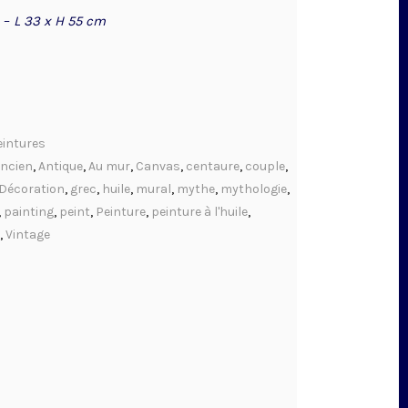
–
L 33 x H 55 cm
eintures
ncien
,
Antique
,
Au mur
,
Canvas
,
centaure
,
couple
,
Décoration
,
grec
,
huile
,
mural
,
mythe
,
mythologie
,
,
painting
,
peint
,
Peinture
,
peinture à l'huile
,
,
Vintage