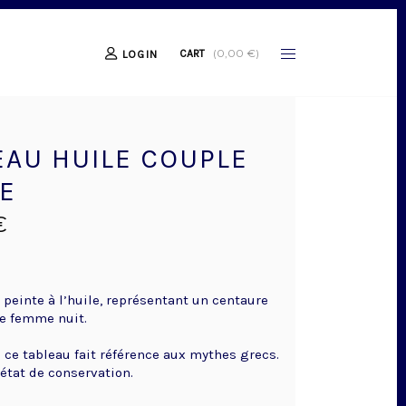
(
0,00
€
)
CART
LOGIN
EAU HUILE COUPLE
E
€
 peinte à l’huile, représentant un centaure
e femme nuit.
 ce tableau fait référence aux mythes grecs.
état de conservation.