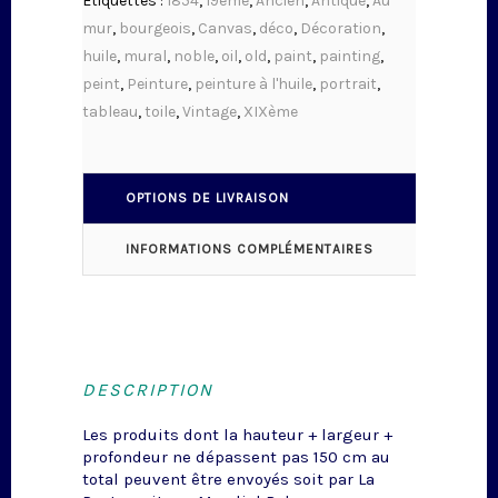
Étiquettes :
1854
,
19eme
,
Ancien
,
Antique
,
Au
mur
,
bourgeois
,
Canvas
,
déco
,
Décoration
,
huile
,
mural
,
noble
,
oil
,
old
,
paint
,
painting
,
peint
,
Peinture
,
peinture à l'huile
,
portrait
,
tableau
,
toile
,
Vintage
,
XIXème
OPTIONS DE LIVRAISON
INFORMATIONS COMPLÉMENTAIRES
DESCRIPTION
Les produits dont la hauteur + largeur +
profondeur ne dépassent pas 150 cm au
total peuvent être envoyés soit par La