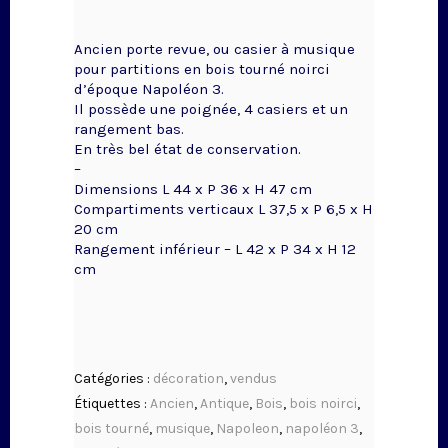
Ancien porte revue, ou casier à musique
pour partitions en bois tourné noirci
d’époque Napoléon 3.
Il possède une poignée, 4 casiers et un
rangement bas.
En très bel état de conservation.
–
Dimensions L 44 x P 36 x H 47 cm
Compartiments verticaux L 37,5 x P 6,5 x H
20 cm
Rangement inférieur – L 42 x P 34 x H 12
cm
Catégories :
décoration
,
vendus
Étiquettes :
Ancien
,
Antique
,
Bois
,
bois noirci
,
bois tourné
,
musique
,
Napoleon
,
napoléon 3
,