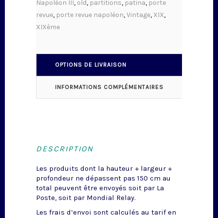
Napoléon III
,
old
,
partitions
,
patina
,
porte
revue
,
porte revue napoléon
,
Vintage
,
XIX
,
XIXème
OPTIONS DE LIVRAISON
INFORMATIONS COMPLÉMENTAIRES
DESCRIPTION
Les produits dont la hauteur + largeur +
profondeur ne dépassent pas 150 cm au
total peuvent être envoyés soit par La
Poste, soit par Mondial Relay.
Les frais d’envoi sont calculés au tarif en