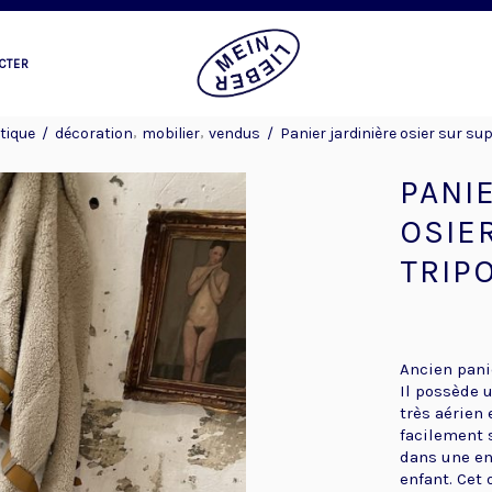
CTER
,
,
tique
/
décoration
mobilier
vendus
/
Panier jardinière osier sur su
PANI
OSIE
TRIP
Ancien pani
Il possède u
très aérien 
facilement 
dans une en
enfant. Cet 