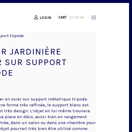
(
0,00
€
)
CART
LOGIN
pport tripode
ER JARDINIÈRE
R SUR SUPPORT
ODE
er en osier sur support métallique tripode.
ne forme très raffinée, le support blanc est
et très design. L’objet en lui-même trouvera
sa place en déco, aussi bien en rangement
trée, dans un salon ou dans une chambre pour
objet pourrait très bien être utilisé comme