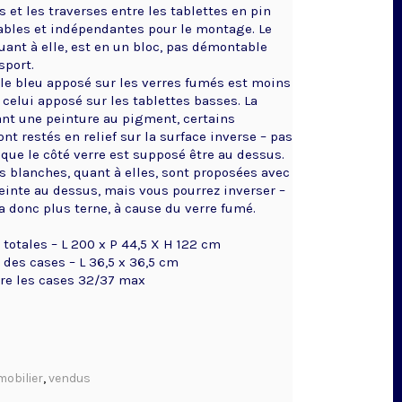
s et les traverses entre les tablettes en pin
bles et indépendantes pour le montage. Le
uant à elle, est en un bloc, pas démontable
sport.
 le bleu apposé sur les verres fumés est moins
celui apposé sur les tablettes basses. La
ant une peinture au pigment, certains
t restés en relief sur la surface inverse – pas
que le côté verre est supposé être au dessus.
es blanches, quant à elles, sont proposées avec
peinte au dessus, mais vous pourrez inverser –
a donc plus terne, à cause du verre fumé.
totales – L 200 x P 44,5 X H 122 cm
des cases – L 36,5 x 36,5 cm
re les cases 32/37 max
mobilier
,
vendus