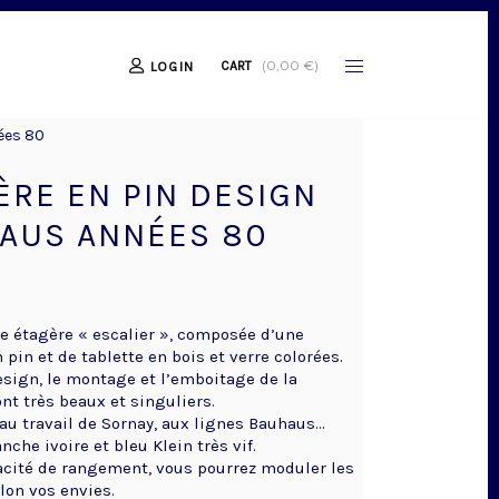
(
0,00
€
)
CART
LOGIN
ées 80
ÈRE EN PIN DESIGN
AUS ANNÉES 80
pe étagère « escalier », composée d’une
 pin et de tablette en bois et verre colorées.
esign, le montage et l’emboitage de la
nt très beaux et singuliers.
 au travail de Sornay, aux lignes Bauhaus…
nche ivoire et bleu Klein très vif.
cité de rangement, vous pourrez moduler les
lon vos envies.