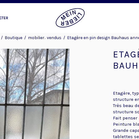
CTER
,
/
Boutique
/
mobilier
vendus
/
Etagère en pin design Bauhaus ann
ETAG
BAUH
Etagère, ty
structure en
Très beau d
structure so
Fait penser
Peinture bla
Grande capa
tablettes se