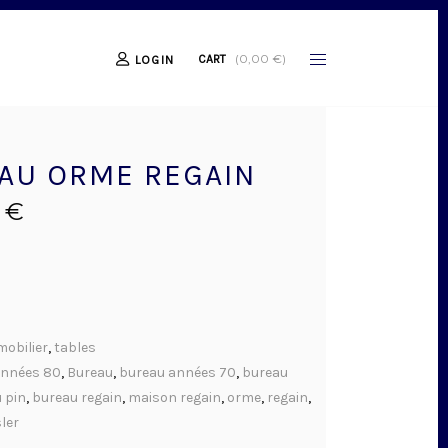
(
0,00
€
)
CART
LOGIN
AU ORME REGAIN
0
€
mobilier
,
tables
nnées 80
,
Bureau
,
bureau années 70
,
bureau
 pin
,
bureau regain
,
maison regain
,
orme
,
regain
,
ler