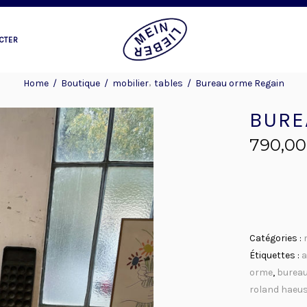
CTER
,
Home
/
Boutique
/
mobilier
tables
/
Bureau orme Regain
BURE
790,0
Catégories :
Étiquettes :
a
orme
,
bureau
roland haeus