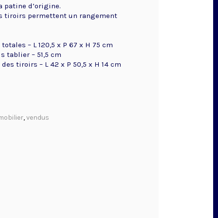
 patine d’origine.
 tiroirs permettent un rangement
totales – L 120,5 x P 67 x H 75 cm
 tablier – 51,5 cm
es tiroirs – L 42 x P 50,5 x H 14 cm
mobilier
,
vendus