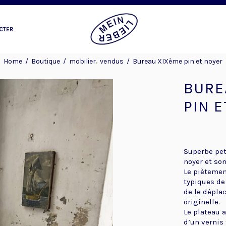
CTER
,
Home
/
Boutique
/
mobilier
vendus
/
Bureau XIXème pin et noyer
BURE
PIN 
Superbe pet
noyer et son
Le piètemen
typiques de
de le déplac
originelle.
Le plateau a
d’un vernis 