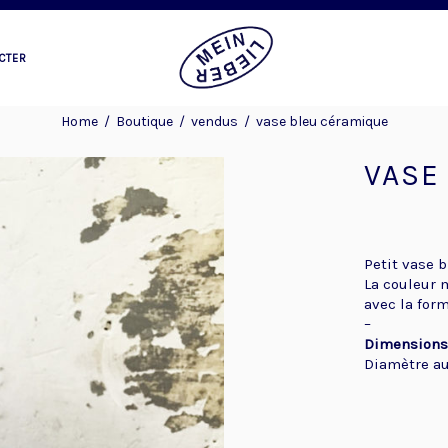
CTER
Home
/
Boutique
/
vendus
/
vase bleu céramique
VASE
Petit vase b
La couleur m
avec la for
–
Dimensions
Diamètre au