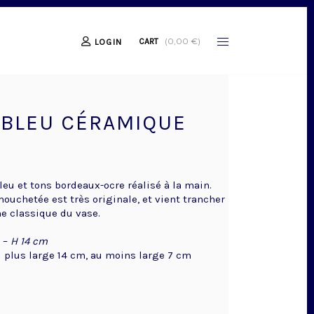
(
0,00
€
)
CART
LOGIN
 BLEU CÉRAMIQUE
leu et tons bordeaux-ocre réalisé à la main.
ouchetée est très originale, et vient trancher
me classique du vase.
–
H 14 cm
 plus large 14 cm, au moins large 7 cm