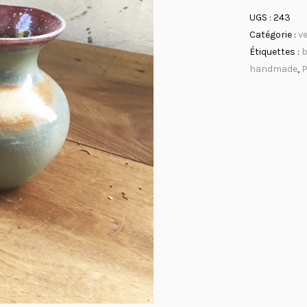
UGS :
243
Catégorie :
v
Étiquettes :
b
handmade
,
P