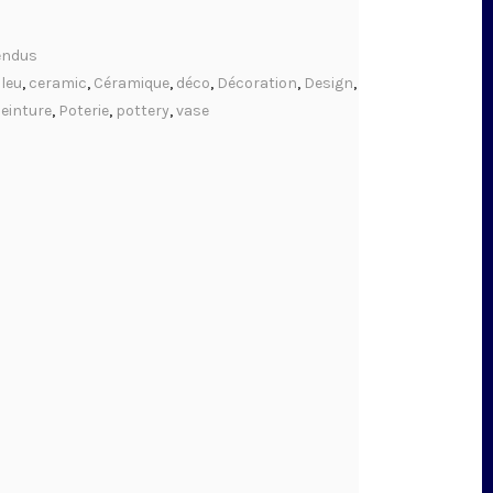
endus
leu
,
ceramic
,
Céramique
,
déco
,
Décoration
,
Design
,
einture
,
Poterie
,
pottery
,
vase