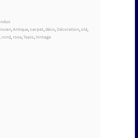
endus
ncien
,
Antique
,
carpet
,
déco
,
Décoration
,
old
,
,
rond
,
rose
,
Tapis
,
Vintage