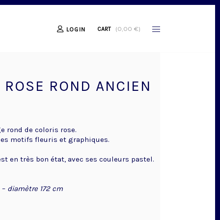
(
0,00
€
)
CART
LOGIN
S ROSE ROND ANCIEN
e rond de coloris rose.
es motifs fleuris et graphiques.
 est en très bon état, avec ses couleurs pastel.
–
diamètre 172 cm