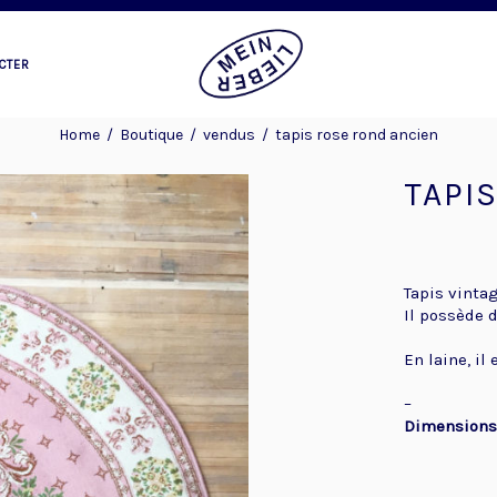
CTER
Home
/
Boutique
/
vendus
/
tapis rose rond ancien
TAPI
Tapis vintag
Il possède d
En laine, il
–
Dimensions