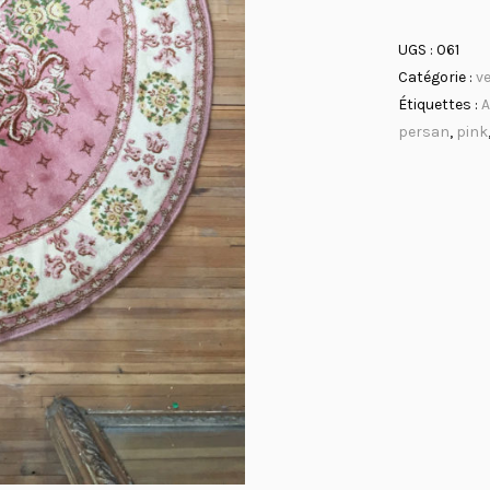
UGS :
061
Catégorie :
v
Étiquettes :
A
persan
,
pink