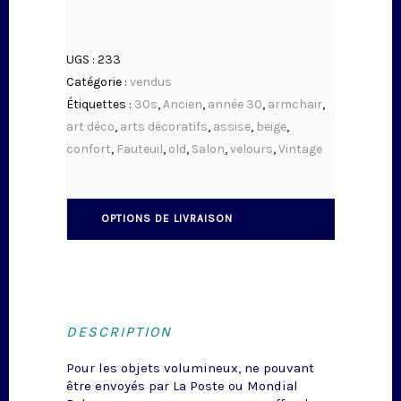
UGS :
233
Catégorie :
vendus
Étiquettes :
30s
,
Ancien
,
année 30
,
armchair
,
art déco
,
arts décoratifs
,
assise
,
beige
,
confort
,
Fauteuil
,
old
,
Salon
,
velours
,
Vintage
OPTIONS DE LIVRAISON
DESCRIPTION
Pour les objets volumineux, ne pouvant
être envoyés par La Poste ou Mondial