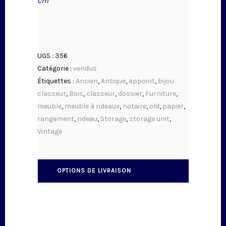
cm
UGS :
356
Catégorie :
vendus
Étiquettes :
Ancien
,
Antique
,
appoint
,
bijou
classeur
,
Bois
,
classeur
,
dossier
,
Furniture
,
meuble
,
meuble à rideaux
,
notaire
,
old
,
papier
,
rangement
,
rideau
,
Storage
,
storage unit
,
Vintage
OPTIONS DE LIVRAISON