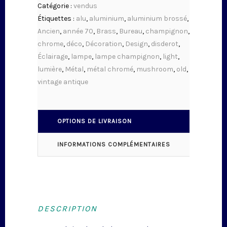
Catégorie :
vendus
Étiquettes :
alu
,
aluminium
,
aluminium brossé
,
Ancien
,
année 70
,
Brass
,
Bureau
,
champignon
,
chrome
,
déco
,
Décoration
,
Design
,
disderot
,
Éclairage
,
lampe
,
lampe champignon
,
light
,
lumière
,
Métal
,
métal chromé
,
mushroom
,
old
,
vintage antique
OPTIONS DE LIVRAISON
INFORMATIONS COMPLÉMENTAIRES
DESCRIPTION