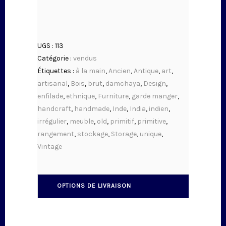
UGS :
113
Catégorie :
vendus
Étiquettes :
à la main
,
Ancien
,
Antique
,
art
,
artisanal
,
Bois
,
brut
,
damchaya
,
Design
,
enfilade
,
ethnique
,
Furniture
,
garde manger
,
handcraft
,
handmade
,
Inde
,
India
,
indien
,
irrégulier
,
meuble
,
old
,
primitif
,
primitive
,
rangement
,
stockage
,
Storage
,
unique
,
Vintage
OPTIONS DE LIVRAISON