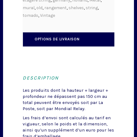
étagère string
,
germany
,
holland
,
Métal
,
mural
,
old
,
rangement
,
shelves
,
string
,
tomado
,
Vintage
OPTIONS DE LIVRAISON
DESCRIPTION
Les produits dont la hauteur + largeur +
profondeur ne dépassent pas 150 cm au
total peuvent être envoyés soit par La
Poste, soit par Mondial Relay.
Les frais d’envoi sont calculés au tarif en
vigueur, selon le poids et la dimension,
ainsi qu’un supplément d’un euro pour les
frais d’emballage.