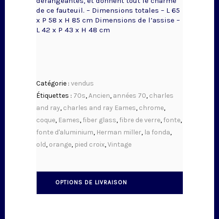
dérangeantes, et donnent tout le charme
de ce fauteuil. – Dimensions totales – L 65
x P 58 x H 85 cm Dimensions de l’assise –
L 42 x P 43 x H 48 cm
Catégorie :
vendus
Étiquettes :
70s
,
Ancien
,
années 70
,
charles
and ray
,
charles and ray Eames
,
chrome
,
coque
,
Eames
,
fiber glass
,
fibre de verre
,
fonte
,
fonte d'aluminium
,
Herman miller
,
la fonda
,
old
,
orange
,
pied croix
,
Vintage
OPTIONS DE LIVRAISON