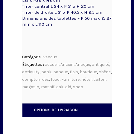
L31 x P39 x H8 cm
Tiroir central L 24 x P 51 x H 20 cm
Tiroir de droite L 31 x P 40,5 x H 8,5 cm
Dimensions des tablettes – P 50 max & 27
min x L 110 cm
Catégorie :
vendus
Étiquettes :
accueil
,
Ancien
,
Antique
,
antiquité
,
antiquity
,
bank
,
banque
,
Bois
,
boutique
,
chêne
,
comptoir
,
dés
,
food
,
Furniture
,
hôtel
,
Laiton
,
magasin
,
massif
,
oak
,
old
,
shop
OPTIONS DE LIVRAISON