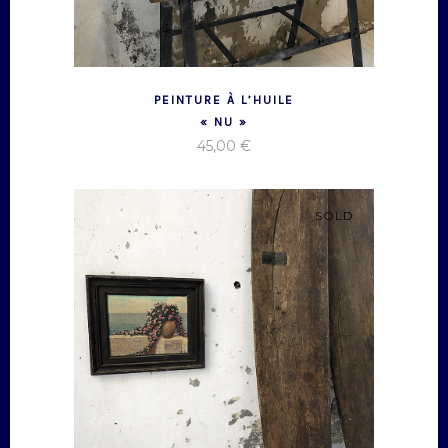
PEINTURE À L’HUILE
« NU »
45,00
€
SOLD