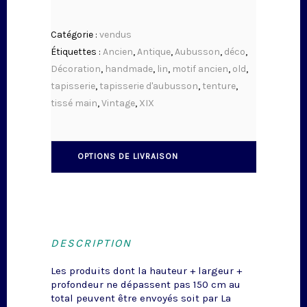
Catégorie :
vendus
Étiquettes :
Ancien
,
Antique
,
Aubusson
,
déco
,
Décoration
,
handmade
,
lin
,
motif ancien
,
old
,
tapisserie
,
tapisserie d'aubusson
,
tenture
,
tissé main
,
Vintage
,
XIX
OPTIONS DE LIVRAISON
DESCRIPTION
Les produits dont la hauteur + largeur +
profondeur ne dépassent pas 150 cm au
total peuvent être envoyés soit par La