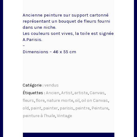
Ancienne peinture sur support cartonné
représentant un bouquet de fleurs fourni
dans une niche.
Les couleurs sont vives, la toile est signée
A.Parisis.
–
Dimensions – 46 x 55 cm
Catégorie :
vendus
Étiquettes :
Ancien
,
Artist
,
artiste
,
Canvas
,
fleurs
,
flore
,
nature morte
,
oil
,
oil on Canvas
,
old
,
paint
,
painter
,
parisis
,
peintre
,
Peinture
,
peinture à l'huile
,
Vintage