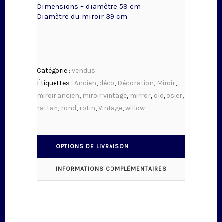
Dimensions – diamètre 59 cm
Diamètre du miroir 39 cm
Catégorie :
vendus
Étiquettes :
Ancien
,
déco
,
Décoration
,
Miroir
,
miroir ancien
,
miroir vintage
,
mirror
,
old
,
osier
,
rattan
,
rond
,
rotin
,
Vintage
,
willow
OPTIONS DE LIVRAISON
INFORMATIONS COMPLÉMENTAIRES