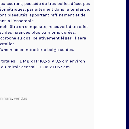
eu courant, possède de très belles découpes
éométriques, parfaitement dans la tendance.
sont biseautés, apportant raffinement et de
ions à l’ensemble.
mble être en composite, recouvert d’un effet
vec des nuances plus ou moins dorées.
ccroche au dos. Relativement léger, il sera
nstaller.
’une maison miroiterie belge au dos.
otales – L 142 x H 110,5 x P 3,5 cm environ
du miroir central – L 115 x H 67 cm
miroirs
,
vendus