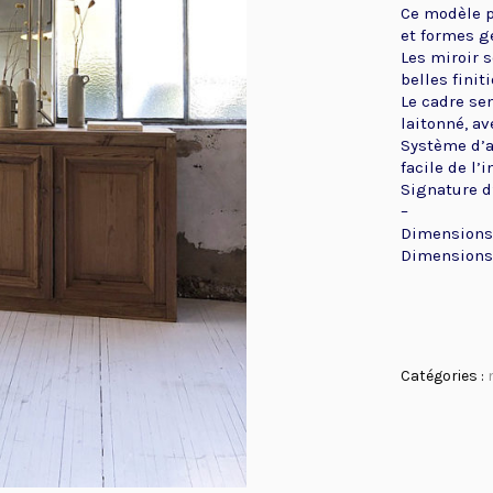
Ce modèle p
et formes g
Les miroir 
belles finit
Le cadre se
laitonné, a
Système d’a
facile de l’i
Signature d
–
Dimensions t
Dimensions 
Catégories :