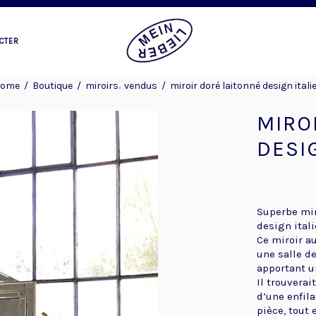
CTER
,
ome
/
Boutique
/
miroirs
vendus
/
miroir doré laitonné design itali
MIRO
DESI
Superbe mir
design itali
Ce miroir a
une salle d
apportant u
Il trouvera
d’une enfil
pièce, tout 