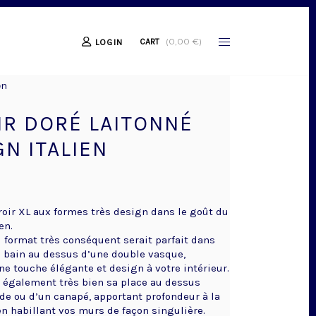
(
0,00
€
)
CART
LOGIN
en
IR DORÉ LAITONNÉ
GN ITALIEN
oir XL aux formes très design dans le goût du
en.
u format très conséquent serait parfait dans
e bain au dessus d’une double vasque,
ne touche élégante et design à votre intérieur.
it également très bien sa place au dessus
ade ou d’un canapé, apportant profondeur à la
en habillant vos murs de façon singulière.