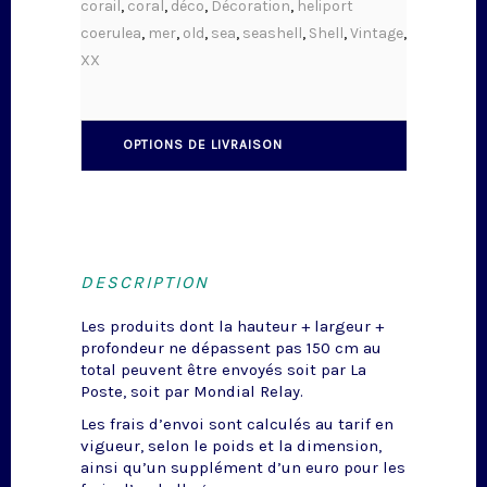
corail
,
coral
,
déco
,
Décoration
,
heliport
coerulea
,
mer
,
old
,
sea
,
seashell
,
Shell
,
Vintage
,
XX
OPTIONS DE LIVRAISON
DESCRIPTION
Les produits dont la hauteur + largeur +
profondeur ne dépassent pas 150 cm au
total peuvent être envoyés soit par La
Poste, soit par Mondial Relay.
Les frais d’envoi sont calculés au tarif en
vigueur, selon le poids et la dimension,
ainsi qu’un supplément d’un euro pour les