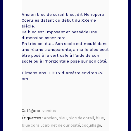
Ancien bloc de corail bleu, dit Heliopora
Coerulea datant du début du XXème
siècle.
Ce bloc est imposant et possède une
dimension assez rare.
En très bel état. Son socle est moulé dans
une résine transparente, ainsi le bloc peut
être posé à la verticale à l’aide de son
socle ou à l’horizontale posé sur son côté.
–
Dimensions H 30 x diamètre environ 22
cm
Catégorie :
vendus
Étiquettes :
Ancien
,
bleu
,
bloc de corail
,
blue
,
blue coral
,
cabinet de curiosité
,
coquillage
,