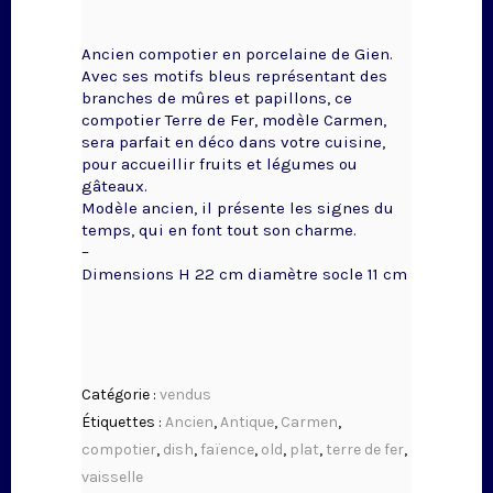
Ancien compotier en porcelaine de Gien.
Avec ses motifs bleus représentant des
branches de mûres et papillons, ce
compotier Terre de Fer, modèle Carmen,
sera parfait en déco dans votre cuisine,
pour accueillir fruits et légumes ou
gâteaux.
Modèle ancien, il présente les signes du
temps, qui en font tout son charme.
–
Dimensions H 22 cm diamètre socle 11 cm
Catégorie :
vendus
Étiquettes :
Ancien
,
Antique
,
Carmen
,
compotier
,
dish
,
faïence
,
old
,
plat
,
terre de fer
,
vaisselle