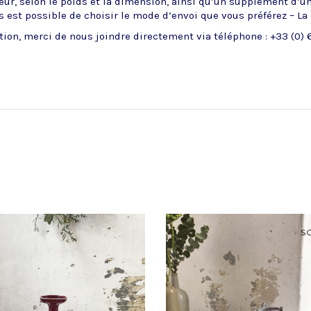
ueur, selon le poids et la dimension, ainsi qu’un supplément d’u
 est possible de choisir le mode d’envoi que vous préférez – La
ion, merci de nous joindre directement via téléphone : +33 (0) 6
S