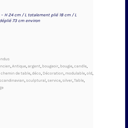
s
–
H 24 cm / L totalement plié 18 cm / L
déplié 73 cm environ
endus
ncien
,
Antique
,
argent
,
bougeoir
,
bougie
,
candle
,
,
chemin de table
,
déco
,
Décoration
,
modulable
,
old
,
scandinavian
,
sculptural
,
service
,
silver
,
Table
,
ge