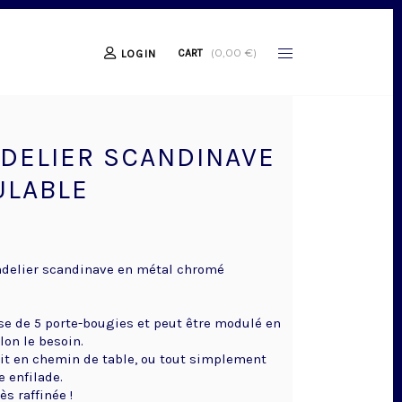
(
0,00
€
)
CART
LOGIN
DELIER SCANDINAVE
LABLE
delier scandinave en métal chromé
se de 5 porte-bougies et peut être modulé en
lon le besoin.
fait en chemin de table, ou tout simplement
 enfilade.
ès raffinée !