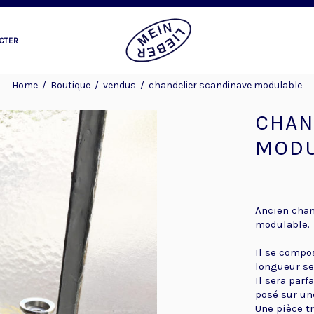
CTER
Home
/
Boutique
/
vendus
/
chandelier scandinave modulable
CHAN
MODU
Ancien chan
modulable.
Il se compo
longueur se
Il sera par
posé sur une
Une pièce tr