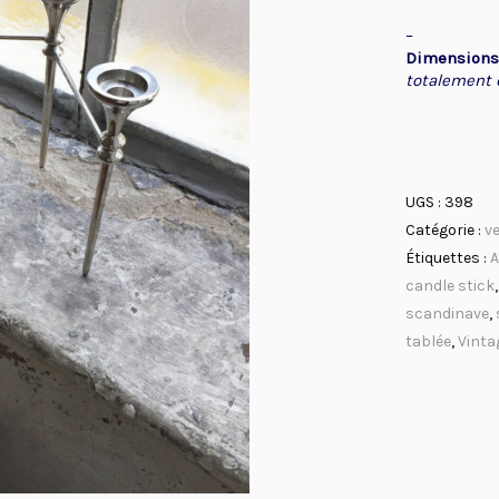
–
Dimension
totalement 
UGS :
398
Catégorie :
v
Étiquettes :
A
candle stick
scandinave
,
tablée
,
Vinta