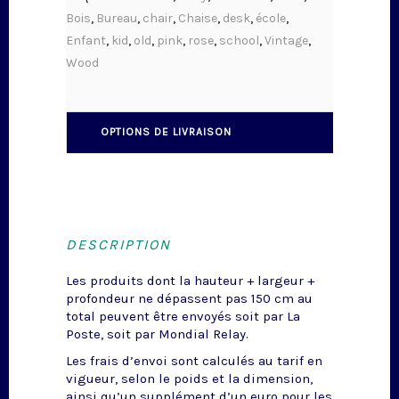
Bois
,
Bureau
,
chair
,
Chaise
,
desk
,
école
,
Enfant
,
kid
,
old
,
pink
,
rose
,
school
,
Vintage
,
Wood
OPTIONS DE LIVRAISON
DESCRIPTION
Les produits dont la hauteur + largeur +
profondeur ne dépassent pas 150 cm au
total peuvent être envoyés soit par La
Poste, soit par Mondial Relay.
Les frais d’envoi sont calculés au tarif en
vigueur, selon le poids et la dimension,
ainsi qu’un supplément d’un euro pour les