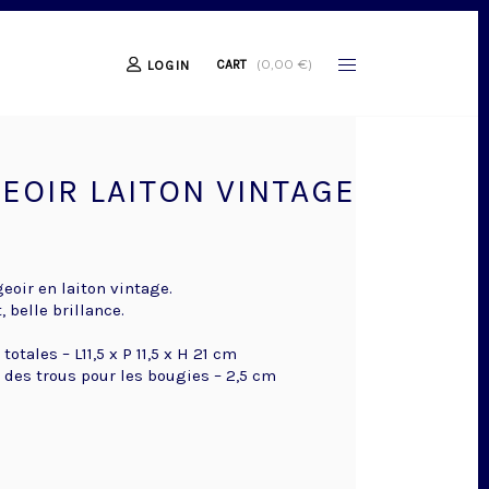
(
0,00
€
)
CART
LOGIN
EOIR LAITON VINTAGE
eoir en laiton vintage.
, belle brillance.
otales – L11,5 x P 11,5 x H 21 cm
des trous pour les bougies – 2,5 cm