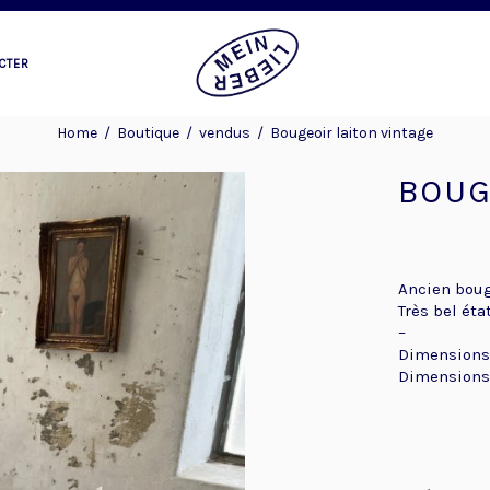
CTER
Home
/
Boutique
/
vendus
/
Bougeoir laiton vintage
BOUG
Ancien boug
Très bel état
–
Dimensions t
Dimensions 