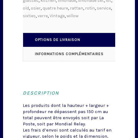
glasses
,
kitchen
,
limonade
,
limonade set
,
lot
,
old
,
osier
,
quatre heure
,
rattan
,
rotin
,
service
,
sixties
,
verre
,
Vintage
,
willow
OPTIONS DE LIVRAISON
INFORMATIONS COMPLÉMENTAIRES
DESCRIPTION
Les produits dont la hauteur + largeur +
profondeur ne dépassent pas 150 cm au
total peuvent être envoyés soit par La
Poste, soit par Mondial Relay.
Les frais d’envoi sont calculés au tarif en
vigueur, selon le poids et la dimension,