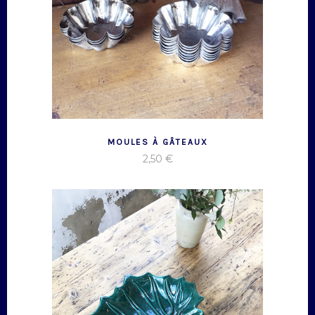
MOULES À GÂTEAUX
2,50
€