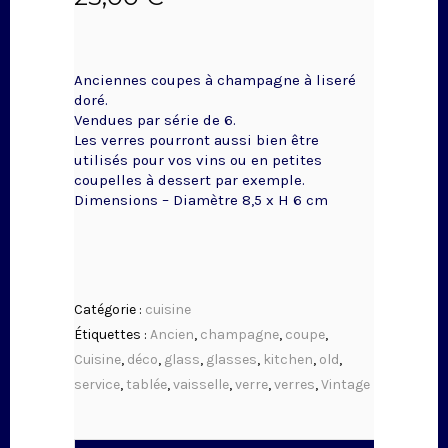
Anciennes coupes à champagne à liseré
doré.
Vendues par série de 6.
Les verres pourront aussi bien être
utilisés pour vos vins ou en petites
coupelles à dessert par exemple.
Dimensions – Diamètre 8,5 x H 6 cm
Catégorie :
cuisine
Étiquettes :
Ancien
,
champagne
,
coupe
,
Cuisine
,
déco
,
glass
,
glasses
,
kitchen
,
old
,
service
,
tablée
,
vaisselle
,
verre
,
verres
,
Vintage