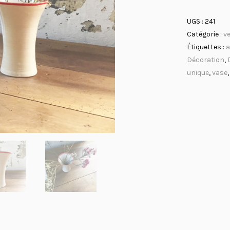
UGS :
241
Catégorie :
v
Étiquettes :
a
Décoration
,
unique
,
vase