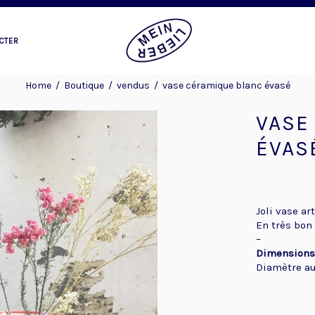
CTER
Home
/
Boutique
/
vendus
/
vase céramique blanc évasé
VASE
ÉVAS
Joli vase ar
En très bon 
–
Dimensions
Diamètre au