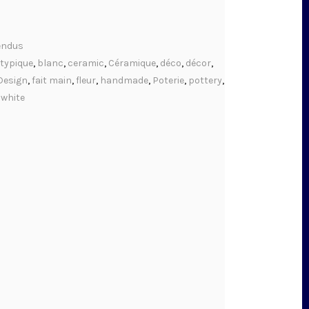
endus
typique
,
blanc
,
ceramic
,
Céramique
,
déco
,
décor
,
Design
,
fait main
,
fleur
,
handmade
,
Poterie
,
pottery
,
,
white