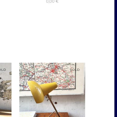
0,00
€
OLD
SOLD