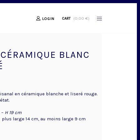
(
0,00
€
)
CART
LOGIN
 CÉRAMIQUE BLANC
É
tisanal en céramique blanche et liseré rouge.
état.
–
H 19 cm
 plus large 14 cm, au moins large 9 cm