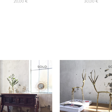
20,00
€
30,00
€
SOLD
S