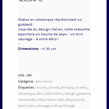
Statue en céramique réprésentant un
guépard.
Inspirée du design Italien, cette statuette
apportera un touche de peps – un brin
sauvage – à votre déco !
–
Dimensions
– H 35 cm
UGS :
281
Catégorie :
décoration
Étiquettes :
Ancien
,
animal
,
Antique
,
ceramic
,
Céramique
,
déco
,
Décoration
,
Design
,
guépard
,
handmade
,
Italie
,
italien
,
Italy
,
léopard
,
old
,
peint main
,
sauvage
,
statue
,
Vintage